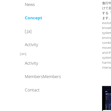
進行
News
けて
テ
ン
する
Concept
ます
evolu
ン
ツ
knowle
[:ja]
system
ツ
へ
enviro
combi
Activity
moveme
へ
移
and t
[:en]
syste
Activity
harmo
移
動
intera
Members
Members
動
Contact