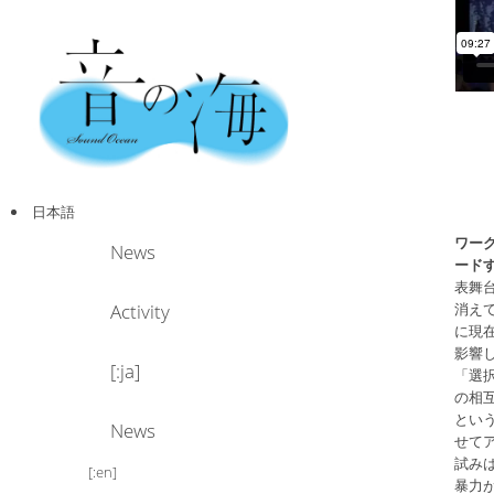
日本語
メ
ワー
News
メ
サ
イ
ード
ン
表舞
メ
イ
ブ
Activity
消え
ニ
に現
ュ
影響
ー
ン
コ
[:ja]
「選
の相
とい
コ
ン
News
せて
試み
[:en]
ン
テ
暴力