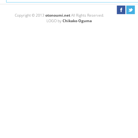
Copyright © 2013
otonoumi.net
All Rights Reserved.
LOGO by
Chikako Oguma